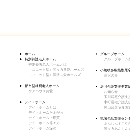
ホーム
グループホーム
特別養護老人ホーム
グループホーム
特別養護老人ホームとは
（ユニット型）等々力共愛ホームズ
小規模多機能型居
（ユニット型）深沢共愛ホームズ
深沢の杜
都市型軽費老人ホーム
居宅介護支援事業
ケアハウス共愛
お知らせ
玉川居宅介護支
デイ・ホーム
中町居宅介護支
デイ・ホームとは
尾山台居宅介護
デイ・ホームたまがわ
デイ・ホーム上用賀
地域包括支援セン
デイ・ホーム等々力
あんしんすこや
デイ・ホーム深沢
等々力あんしん