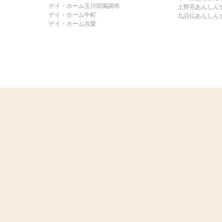
デイ・ホーム玉川田園調布
上野毛あんしん
デイ・ホーム中町
九品仏あんしん
デイ・ホーム共愛