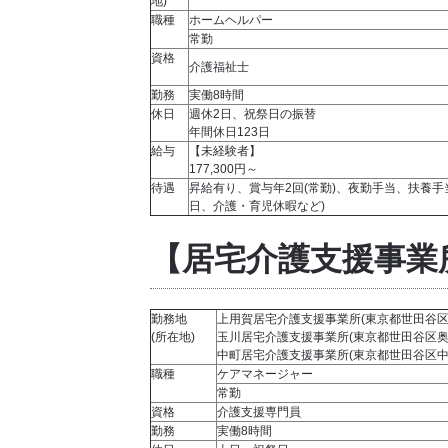
地)
職種
ホームヘルパー
常勤
資格
介護福祉士
勤務
実働8時間
休日
週休2日、祝祭日の振替
年間休日123日
給与
【未経験者】
177,300円～
待遇
昇給有り、賞与年2回(常勤)、夜勤手当、扶養
日、介護・育児休暇など)
【居宅介護支援事業
勤務地
上用賀居宅介護支援事業所(東京都世田谷区上用賀
(所在地)
玉川居宅介護支援事業所(東京都世田谷区奥沢7
中町居宅介護支援事業所(東京都世田谷区中町4-
職種
ケアマネージャー
常勤
資格
介護支援専門員
勤務
実働8時間