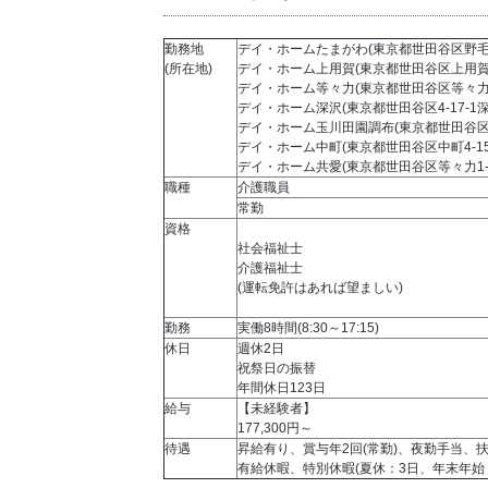
勤務地
デイ・ホームたまがわ(東京都世田谷区野毛2‐
(所在地)
デイ・ホーム上用賀(東京都世田谷区上用賀5-14
デイ・ホーム等々力(東京都世田谷区等々力5-1
デイ・ホーム深沢(東京都世田谷区4-17-1
デイ・ホーム玉川田園調布(東京都世田谷区玉川
デイ・ホーム中町(東京都世田谷区中町4-15-
デイ・ホーム共愛(東京都世田谷区等々力1-
職種
介護職員
常勤
資格
社会福祉士
介護福祉士
(運転免許はあれば望ましい)
勤務
実働8時間(8:30～17:15)
休日
週休2日
祝祭日の振替
年間休日123日
給与
【未経験者】
177,300円～
待遇
昇給有り、賞与年2回(常勤)、夜勤手当、
有給休暇、特別休暇(夏休：3日、年末年始