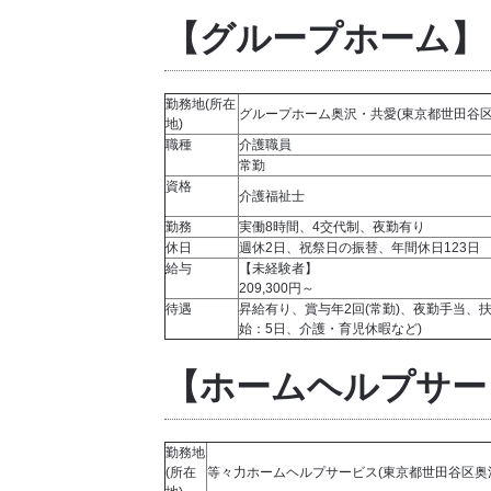
【グループホーム】
勤務地(所在
グループホーム奥沢・共愛(東京都世田谷区奥沢
地)
職種
介護職員
常勤
資格
介護福祉士
勤務
実働8時間、4交代制、夜勤有り
休日
週休2日、祝祭日の振替、年間休日123日
給与
【未経験者】
209,300円～
待遇
昇給有り、賞与年2回(常勤)、夜勤手当、
始：5日、介護・育児休暇など)
【ホームヘルプサー
勤務地
(所在
等々力ホームヘルプサービス(東京都世田谷区奥沢7‐