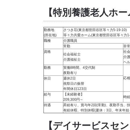
【特別養護老人ホー
勤務地
さつき荘(東京都世田谷区等々力5-19-10)
(所在地)
等々力共愛ホーム(東京都世田谷区等々力1-24
職種
介護職員
常勤
非
資格
社
社会福祉士
介
介護福祉士
ヘル
勤務
実働8時間、4交代制
夜勤有り
応
休日
週休2日
祝祭日の振替
年間休日123日
給与
【未経験者】
時給
209,300円～
待遇
昇給有り、賞与年2回(常勤)、夜勤手当、
有給休暇、特別休暇(夏休：3日、年末年始
【デイサービスセン