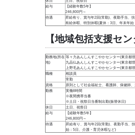
休日
土日、祝祭日
給与
【経験年数5年】
246,800円～
待遇
昇給有り、賞与年2回(常勤)、夜勤手当、
有給休暇、特別休暇(夏休：3日、年末年始
【地域包括支援セン
勤務地(所在
等々力あんしんすこやかセンター(東京都世田
地)
九品仏あんしんすこやかセンター(東京都世田
上野毛あんしんすこやかセンター(東京都世田谷
職種
相談員
常勤
資格
原則として社会福祉士、看護師、保健師、
勤務
実働8時間
※夜間携帯当番
※土日・祝祭日当番制出勤(振替休日)
休日
土日、祝祭日
給与
【経験年数5年】
246,800円～
待遇
昇給有り、賞与年2回(常勤)、夜勤手当、
始：5日、介護・育児休暇など)